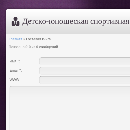
Дeтско-юношеская спортивна
Главная
»
Гостевая книга
Показано
0
-
0
из
0
сообщений
Имя *:
Email *:
WWW: