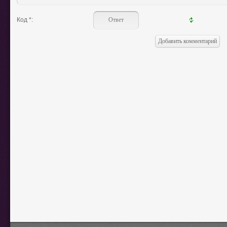
Код *: