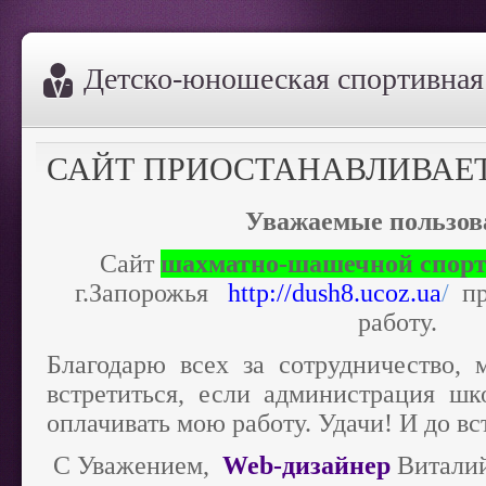
Дeтско-юношеская спортивна
САЙТ ПРИОСТАНАВЛИВАЕТ
Уважаемые пользов
Сайт
шахматно-шашечной спор
г.Запорожья
http://dush8.ucoz.ua
/
пр
работу.
Благодарю всех за сотрудничество
встретиться, если администрация ш
оплачивать мою работу. Удачи! И до вс
С Уважением,
Web-дизайнер
Виталий