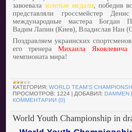
завоевала
золотые медали
, победив в
представляли гроссмейстер Дени
международные мастера Богдан Па
Вадим Лапин (Киев), Владислав Нан (
Поздравляем украинских спортсмено
его тренера
Михаила Яковлевича
чемпионата мира!
КАТЕГОРИЯ:
WORLD TEAM’S CHAMPIONSHI
ПРОСМОТРОВ:
1224
|
ДОБАВИЛ:
DAMMEN
КОММЕНТАРИИ (0)
World Youth Championship in dr