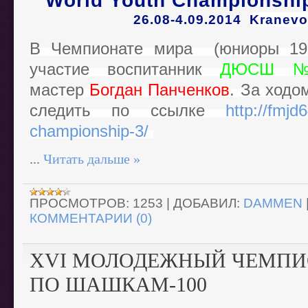
World Youth Championship
26.08-4.09.2014
Kranevo
В Чемпионате мира (юниоры 199
участие воспитанник
ДЮСШ 
мастер
Богдан Панченков
. За ходо
следить по ссылке
http://fmjd
championship-3/
...
Читать дальше »
ПРОСМОТРОВ:
1253
|
ДОБАВИЛ:
DAMMEN
КОММЕНТАРИИ (0)
XVI МОЛОДЕЖНЫЙ ЧЕМПИ
ПО ШАШКАМ-100