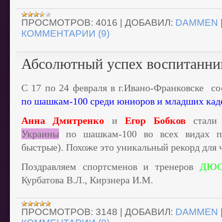
ПРОСМОТРОВ:
4016
|
ДОБАВИЛ:
DAMMEN
КОММЕНТАРИИ (9)
Абсолютный успех воспитан
С 17 по 24 февраля в г.Ивано-Франковске с
по шашкам-100 среди юниоров и младших кад
Анна Дмитренко
и
Егор Бобков
стал
Украины
по шашкам-100 во всех видах пр
быстрые). Похоже это уникальный рекорд для
Поздравляем спортсменов и тренеров
ДЮ
Курбатова В.Л., Кирзнера И.М.
ПРОСМОТРОВ:
3148
|
ДОБАВИЛ:
DAMMEN