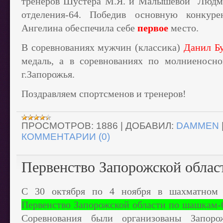
тренеров Шустера М.Я. и Малышевой Людм
отделения-64. Победив основную конкур
Ангелина обеспечила себе
первое
место.
В соревнованиях мужчин (классика)
Данил Б
медаль, а в соревнованиях по молниеносн
г.Запорожья.
Поздравляем спортсменов и тренеров!
ПРОСМОТРОВ:
1886
|
ДОБАВИЛ:
DAMMEN
КОММЕНТАРИИ (0)
Первенство Запорожской облас
С 30 октября по 4 ноября в шахматном 
Первенство Запорожской области по шашкам-
Соревнования были организованы Запоро