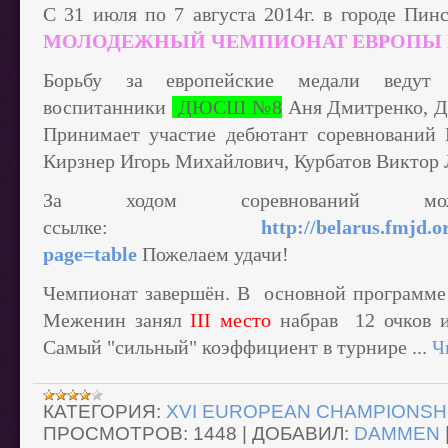
C 31 июля по 7 августа 2014г. в городе Пинс
МОЛОДЕЖНЫЙ ЧЕМПИОНАТ ЕВРОПЫ 
Борьбу за европейские медали ведут 
воспитанники
ДЮСШ №8
Аня Дмитренко, Д
Принимает участие дебютант соревнований
Кирзнер Игорь Михайлович, Курбатов Виктор 
За ходом соревнований м
ссылке:
http://belarus.fmjd.o
page=table
Пожелаем удачи!
Чемпионат завершён. В основной программе
Меженин занял
III место
набрав 12 очков и
Самый "сильный" коэффициент в турнире
...
Ч
КАТЕГОРИЯ:
XVI EUROPEAN CHAMPIONSHI
ПРОСМОТРОВ:
1448
|
ДОБАВИЛ:
DAMMEN