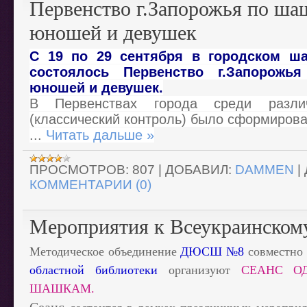
Первенство г.Запорожья по ша
юношей и девушек
С 19 по 29 сентября в городском ша
состоялось Первенство г.Запорожь
юношей и девушек.
В Первенствах города среди разли
(классический контроль) было сформирова
...
Читать дальше »
ПРОСМОТРОВ:
807
|
ДОБАВИЛ:
DAMMEN
|
КОММЕНТАРИИ (0)
Мероприятия к Всеукраинском
Методическое объединение
ДЮСШ №8
совместно
областной библиотеки
организуют
СЕАНС О
ШАШКАМ.