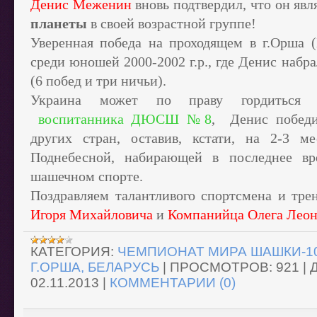
Денис Меженин
вновь подтвердил, что он явл
планеты
в своей возрастной группе!
Уверенная победа на проходящем в г.Орша 
среди юношей 2000-2002 г.р., где Денис набр
(6 побед и три ничьи).
Украина может по праву гордиться в
воспитанника ДЮСШ №8
, Денис победи
других стран, оставив, кстати, на 2-3 м
Поднебесной, набирающей в последнее в
шашечном спорте.
Поздравляем талантливого спортсмена и 
Игоря Михайловича
и
Компанийца Олега Леон
КАТЕГОРИЯ:
ЧЕМПИОНАТ МИРА ШАШКИ-100 /
Г.ОРША, БЕЛАРУСЬ
|
ПРОСМОТРОВ:
921
|
02.11.2013
|
КОММЕНТАРИИ (0)