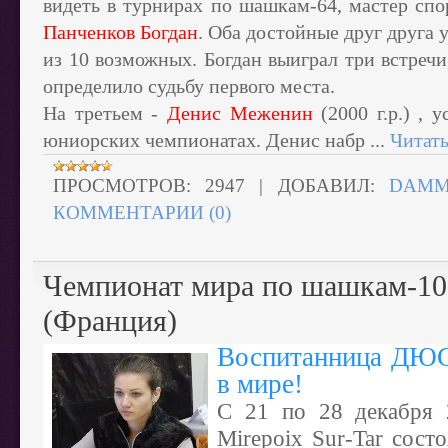
видеть в турнирах по шашкам-64, мастер сп
Панченков Богдан
. Оба достойные друг друга 
из 10 возможных. Богдан выиграл три встречи
определило судьбу первого места.
На третьем -
Денис Меженин
(2000 г.р.) ,
юниорских чемпионатах. Денис набр
...
Читать
ПРОСМОТРОВ:
2947
|
ДОБАВИЛ:
DAMM
КОММЕНТАРИИ (0)
Чемпионат мира по шашкам-10
(Франция)
Воспитанница ДЮ
в мире!
С 21 по 28 декабря 
Mirepoix Sur-Tar состо