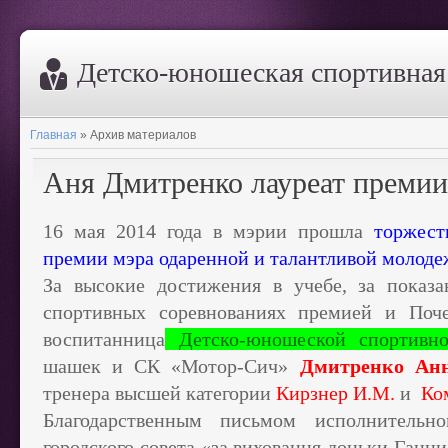
Дeтско-юношеская спортивна
Главная
»
Архив материалов
Аня Дмитренко лауреат премии
16 мая 2014 года в мэрии прошла
торжест
премии мэра одаренной и талантливой молоде
За высокие достижения в учебе, за показа
спортивных соревнованиях премией и Поче
воспитанница
Детско-юношеской спорти
шашек и СК «Мотор-Сич»
Дмитренко Ан
тренера высшей категории
Кирзнер И.М.
и
Ком
Благодарственным письмом исполнительно
городского совета «за виховання доньки Ганн