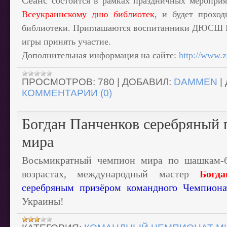
Сеанс
состоится
в рамках праздничных мероприя
Всеукраинскому дню библиотек
, и будет проход
библиотеки
. Приглашаются воспитанники ДЮСШ №
игры принять участие.
Дополнительная информация на сайте:
http://www.
ПРОСМОТРОВ:
780
|
ДОБАВИЛ:
DAMMEN
|
КОММЕНТАРИИ (0)
Богдан Панченков серебряный 
мира
Восьмикратный чемпион мира по шашкам-
возрастах, международный мастер
Богд
серебряным призёром командного Чемпиона
Украины!