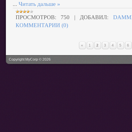
...
Читать дальше »
ПРОСМОТРОВ:
750
|
ДОБАВИЛ:
DAMM
КОММЕНТАРИИ (0)
«
1
2
3
4
5
6
Copyright MyCorp © 2026