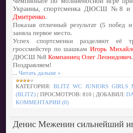
Чемпионате по молниеносной игре при
Украины, спортсменка ДЮСШ №8 и
Дмитренко
.
Показав отличный результат (5 побед и
заняла первое место.
Успех спортсменки разделяют её т
гроссмейстер по шашкам
Игорь Михайл
ДЮСШ №8
Компаниец Олег Леонидович
.
Поздравляем!
...
Читать дальше »
КАТЕГОРИЯ:
BLITZ WC JUNIORS GIRLS 
(BLITZ)
|
ПРОСМОТРОВ:
810
|
ДОБАВИЛ:
D
КОММЕНТАРИИ (0)
Денис Меженин сильнейший иг