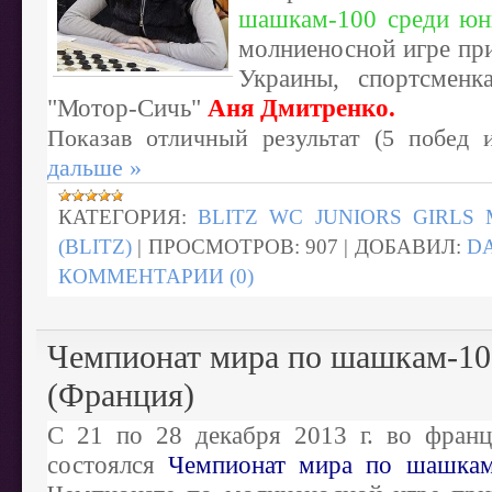
шашкам-100 среди юн
молниеносной игре пр
Украины, спортс
"Мотор-Сичь"
А
ня Дмитренко.
Показав отличный результат (5 побед
дальше »
КАТЕГОРИЯ:
BLITZ WC JUNIORS GIRLS 
(BLITZ)
|
ПРОСМОТРОВ:
907
|
ДОБАВИЛ:
D
КОММЕНТАРИИ (0)
Чемпионат мира по шашкам-10
(Франция)
С 21 по 28 декабря 2013 г. во франц
состоялся
Чемпионат мира по шашкам