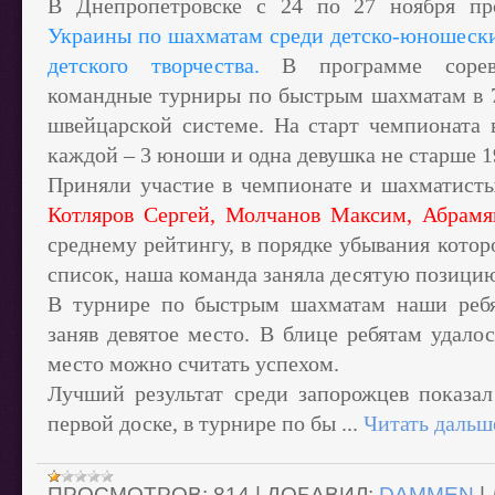
В Днепропетровске с 24 по 27 ноября 
Украины по шахматам среди детско-юношеск
детского творчества.
В программе сорев
командные турниры по быстрым шахматам в 7 
швейцарской системе. На старт чемпионата 
каждой – 3 юноши и одна девушка не старше 19
Приняли участие в чемпионате и шахматис
Котляров Сергей, Молчанов Максим, Абрамя
среднему рейтингу, в порядке убывания котор
список, наша команда заняла десятую позици
В турнире по быстрым шахматам наши ребя
заняв девятое место. В блице ребятам удало
место можно считать успехом.
Лучший результат среди запорожцев показал
первой доске, в турнире по бы
...
Читать дальш
ПРОСМОТРОВ:
814
|
ДОБАВИЛ:
DAMMEN
|