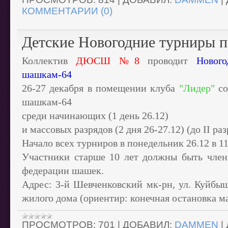
КОММЕНТАРИИ (0)
Детские Новогодние турниры 
Коллектив
ДЮСШ №8
проводит
Новог
шашкам-64
26-27 декабря в помещении клуба
"Лидер"
со
шашкам-64
среди начинающих (1 день 26.12)
и массовых разрядов (2 дня 26-27.12) (до II ра
Начало всех турниров в понедельник 26.12 в 11
Участники старше 10 лет должны быть член
федерации шашек.
Адрес: 3-й Шевченковский мк-рн, ул. Куйбыш
жилого дома (ориентир: конечная остановка 
ПРОСМОТРОВ:
701
|
ДОБАВИЛ:
DAMMEN
|