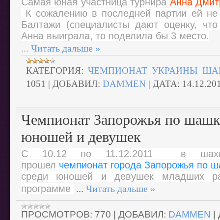
Самая юная участница турнира
Анна Дмит
К сожалению в последней партии ей не 
Балтажи (специалисты дают оценку, чт
Анна выиграла, то поделила бы 3 место.
...
Читать дальше »
КАТЕГОРИЯ:
ЧЕМПИОНАТ УКРАИНЫ ША
1051
|
ДОБАВИЛ:
DAMMEN
|
ДАТА:
14.12.20
Чемпионат Запорожья по шашк
юношей и девушек
С 10.12 по 11.12.2011 в шахма
прошел
чемпионат города Запорожья по 
среди юношей и девушек младших ра
программе
...
Читать дальше »
ПРОСМОТРОВ:
770
|
ДОБАВИЛ:
DAMMEN
|