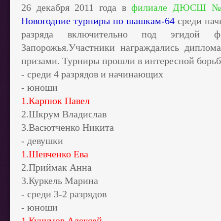
26 декабря 2011 года в
филиале ДЮСШ № 
Новогодние турниры по шашкам-64
среди нач
разряда включительно под эгидой ф
Запорожья.Участники награждались диплом
призами. Турниры прошли в интересной борьб
- среди 4 разрядов и начинающих
- юноши
1.Карпюк Павел
2.Шкрум Владислав
3.Васютченко Никита
- девушки
1.Шевченко Ева
2.Приймак Анна
3.Куркель Марина
- среди 3-2 разрядов
- юноши
1.Кучумов Алексей