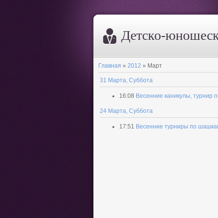
Дeтско-юношеск
Главная
»
2012
»
Март
31 Марта, Суббота
16:08
Весенние каникулы, турнир 
24 Марта, Суббота
17:51
Весенние турниры по шашка