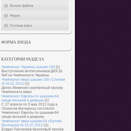
Каталог файлов
Форум
Гостевая книга
ФОРМА ВХОДА
КАТЕГОРИИ РАЗДЕЛА
Чемпионат Украины шашки-100
[1]
Выступление воспитанников ДЮСШ
№8 на Чемпионате Украины
Чемпионат мира шашки-100 г.Слоним
/4-10.01.2012/
[1]
Денис Меженин-серебряный призёр
Чемпионата мира
Чемпионат Европы по шашкам-64
среди юношей и девушек
[1]
C 27 апреля по 5 мая 2012 года в
г.Борисов (Беларусь) состоялся
Чемпионат Европы по шашкам-64
среди юношей и девушек.
Чемпионат мира шашки-64 г.Балчик
(Болгария) /6-15.07.2012/
[1]
Богдан Панченков бронзовый призёр