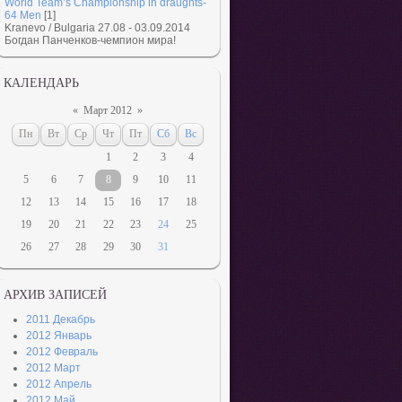
World Team’s Championship in draughts-
64 Men
[1]
Kranevo / Bulgaria 27.08 - 03.09.2014
Богдан Панченков-чемпион мира!
КАЛЕНДАРЬ
«
Март 2012
»
Пн
Вт
Ср
Чт
Пт
Сб
Вс
1
2
3
4
5
6
7
8
9
10
11
12
13
14
15
16
17
18
19
20
21
22
23
24
25
26
27
28
29
30
31
АРХИВ ЗАПИСЕЙ
2011 Декабрь
2012 Январь
2012 Февраль
2012 Март
2012 Апрель
2012 Май