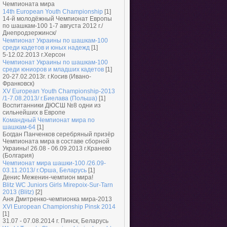
Чемпионата мира
14th European Youth Championship
[1]
14-й молодёжный Чемпионат Европы
по шашкам-100 1-7 августа 2012 г./
Днепродзержинск/
Чемпионат Украины по шашкам-100
среди кадетов и юных надежд
[1]
5-12.02.2013 г.Херсон
Чемпионат Украины по шашкам-100
среди юниоров и младших кадетов
[1]
20-27.02.2013г. г.Косив (Ивано-
Франковск)
XV European Youth Championship-2013
/1-7.08.2013/ г.Биелава (Польша)
[1]
Воспитанники ДЮСШ №8 одни из
сильнейших в Европе
Командный Чемпионат мира по
шашкам-64
[1]
Богдан Панченков серебряный призёр
Чемпионата мира в составе сборной
Украины! 26.08 - 06.09.2013 г.Кранево
(Болгария)
Чемпионат мира шашки-100 /26.09-
03.11.2013/ г.Орша, Беларусь
[1]
Денис Меженин-чемпион мира!
Blitz WC Juniors Girls Mirepoix-Sur-Tarn
2013 (Blitz)
[2]
Аня Дмитренко-чемпионка мира-2013
XVI European Championship Pinsk 2014
[1]
31.07 - 07.08.2014 г. Пинск, Беларусь