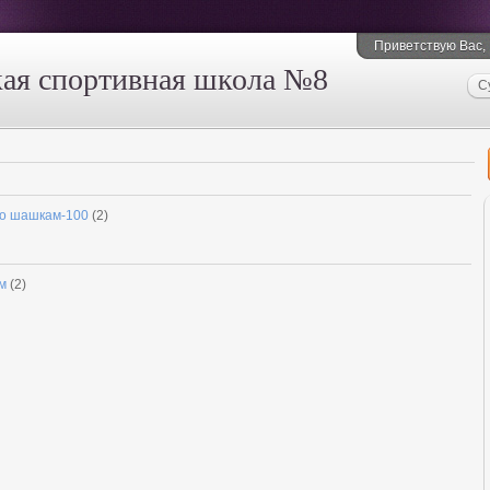
Приветствую Вас
,
ая спортивная школа №8
С
по шашкам-100
(2)
м
(2)