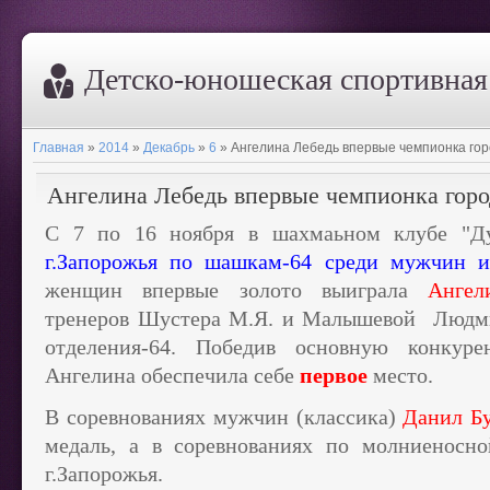
Дeтско-юношеская спортивна
Главная
»
2014
»
Декабрь
»
6
» Ангелина Лебедь впервые чемпионка го
Ангелина Лебедь впервые чемпионка гор
С 7 по 16 ноября в шахмаьном клубе "Д
г.Запорожья по шашкам-64 среди мужчин 
женщин впервые золото выиграла
Ангели
тренеров Шустера М.Я. и Малышевой Людм
отделения-64. Победив основную конкур
Ангелина обеспечила себе
первое
место.
В соревнованиях мужчин (классика)
Данил Б
медаль, а в соревнованиях по молниеносн
г.Запорожья.