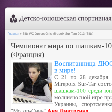
Дeтско-юношеская спортивна
Главная
»
Blitz WC Juniors Girls Mirepoix-Sur-Tarn 2013 (Blitz)
Чемпионат мира по шашкам-10
(Франция)
Воспитанница ДЮ
в мире!
С 21 по 28 декабря 
Mirepoix Sur-Tar состо
шашкам-100 среди юн
молниеносной игре пр
Украины, спортс
"Мотор-Сичь"
А
ня Дмитренко.