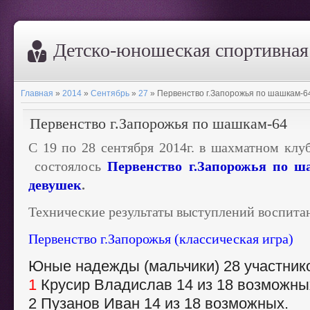
Дeтско-юношеская спортивна
Главная
»
2014
»
Сентябрь
»
27
» Первенство г.Запорожья по шашкам-6
Первенство г.Запорожья по шашкам-64
С 19 по 28 сентября 2014г. в шахматном клу
состоялось
Первенство г.Запорожья по 
девушек
.
Технические результаты выступлений воспит
Первенство г.Запорожья (классическая игра)
Юные надежды (мальчики) 28 участнико
1
Крусир Владислав 14 из 18 возможны
2 Пузанов Иван 14 из 18 возможных.