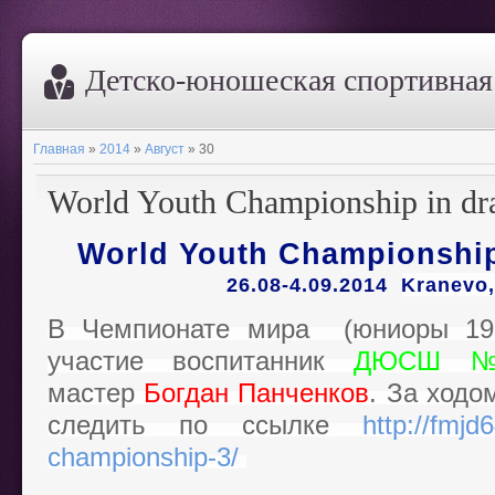
Дeтско-юношеская спортивна
Главная
»
2014
»
Август
»
30
World Youth Championship in dr
World Youth Championship
26.08-4.09.2014
Kranevo,
В Чемпионате мира (юниоры 199
участие воспитанник
ДЮСШ 
мастер
Богдан Панченков
. За ходо
следить по ссылке
http://fmjd
championship-3/